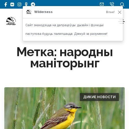
Wilderness
Вітаю!
Сайт знаходзіцца на дапрацоўцы: дызайн і функцыі
паступова будуць паляпшацца. Дзякуй за разуменне!
Метка:
народны
маніторынг
ДИКИЕ НОВОСТИ