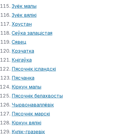
Зуёк малы
Зуёк вялікі
Хрустан
Сеўка залацістая
Сявец
Крэчатка
Кнігаўка
Пясочнік ісландскі
Пясчанка
Кіркун малы
Пясочнік белахвосты
Чырвонаваллёвік
Пясочнік марскі
Кіркун вялікі
Кулік-гразевік