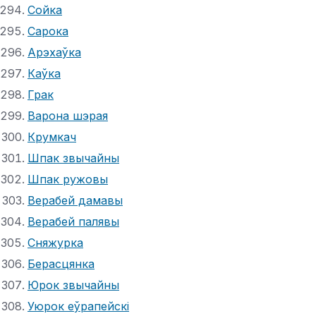
Сойка
Сарока
Арэхаўка
Каўка
Грак
Варона шэрая
Крумкач
Шпак звычайны
Шпак ружовы
Верабей дамавы
Верабей палявы
Сняжурка
Берасцянка
Юрок звычайны
Уюрок еўрапейскі