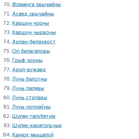
Фламінга звычайны
Асаед звычайны
Каршун чорны
Каршун чырвоны
Арлан-белахвост
Сіп белагаловы
Грыф чорны
Арол-вужаед
Лунь балотны
Лунь палявы
Лунь стэпавы
Лунь поплаўны
Шуляк-галубятнік
Шуляк-карагольчык
Канюх-мышалоў