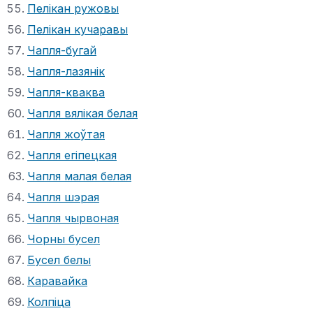
Пелікан ружовы
Пелікан кучаравы
Чапля-бугай
Чапля-лазянік
Чапля-кваква
Чапля вялікая белая
Чапля жоўтая
Чапля егіпецкая
Чапля малая белая
Чапля шэрая
Чапля чырвоная
Чорны бусел
Бусел белы
Каравайка
Колпіца