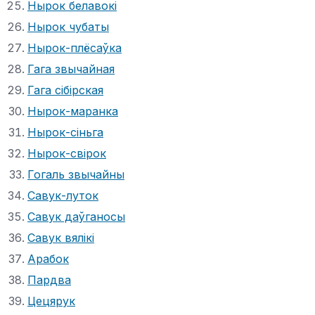
Нырок белавокі
Нырок чубаты
Нырок-плёсаўка
Гага звычайная
Гага сібірская
Нырок-маранка
Нырок-сіньга
Нырок-свірок
Гогаль звычайны
Савук-луток
Савук даўганосы
Савук вялікі
Арабок
Пардва
Цецярук