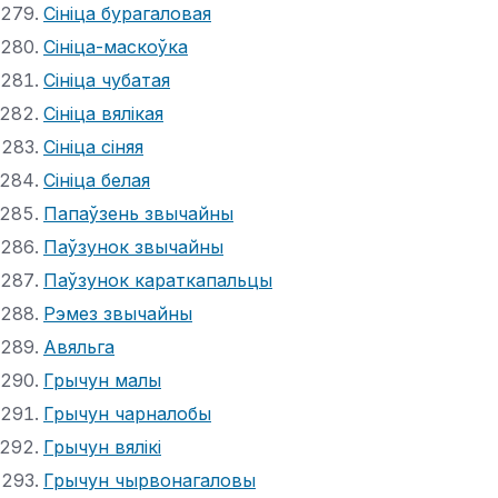
Сініца бурагаловая
Сініца-маскоўка
Сініца чубатая
Сініца вялікая
Сініца сіняя
Сініца белая
Папаўзень звычайны
Паўзунок звычайны
Паўзунок караткапальцы
Рэмез звычайны
Авяльга
Грычун малы
Грычун чарналобы
Грычун вялікі
Грычун чырвонагаловы