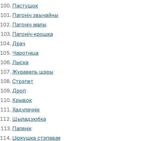
Пастушок
Пагоніч звычайны
Пагоніч малы
Пагоніч-крошка
Драч
Чаротніца
Лыска
Журавель шэры
Стрэпет
Дроп
Крывок
Хадулачнік
Шыладзюбка
Палянік
Ціркушка стэпавая