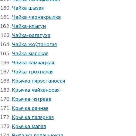
Чайка шызая
Чайка-чарнакрылка
Чайка-клыгун
Чайка-рагатуха
Чайка жоўтаногая
Чайка марская
Чайка камчацкая
Чайка трохпалая
Крычка пярэстаносая
Крычка чайканосая
Крычка-чэграва
Крычка рачная
Крычка палярная
Крычка малая
Рыбачка белашчокая