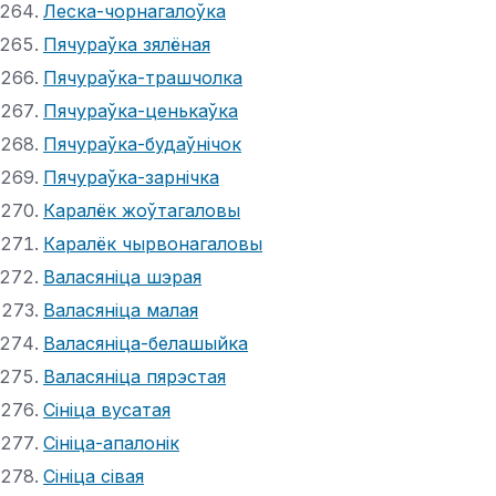
Леска-чорнагалоўка
Пячураўка зялёная
Пячураўка-трашчолка
Пячураўка-ценькаўка
Пячураўка-будаўнічок
Пячураўка-зарнічка
Каралёк жоўтагаловы
Каралёк чырвонагаловы
Валасяніца шэрая
Валасяніца малая
Валасяніца-белашыйка
Валасяніца пярэстая
Сініца вусатая
Сініца-апалонік
Сініца сівая