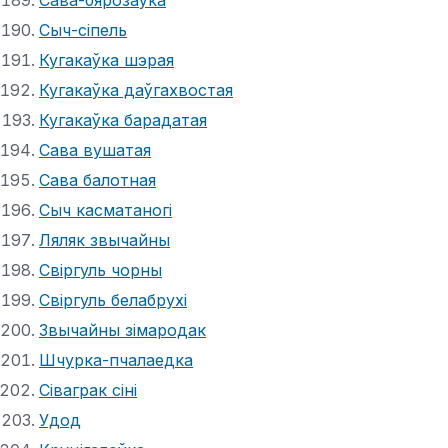
Сыч-сіпель
Кугакаўка шэрая
Кугакаўка даўгахвостая
Кугакаўка барадатая
Сава вушатая
Сава балотная
Сыч касматаногі
Ляляк звычайны
Свіргуль чорны
Свіргуль белабрухі
Звычайны зімародак
Шчурка-пчалаедка
Сіваграк сіні
Удод