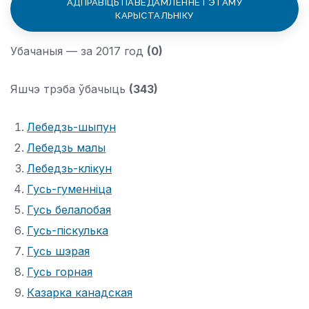
АДПРАВІЦЬ ПАВЕДАМЛЕННЕ ГЭТАМУ
КАРЫСТАЛЬНІКУ
Убачаныя — за 2017 год
(0)
Яшчэ трэба ўбачыць
(343)
Лебедзь-шыпун
Лебедзь малы
Лебедзь-клікун
Гусь-гуменніца
Гусь белалобая
Гусь-піскулька
Гусь шэрая
Гусь горная
Казарка канадская