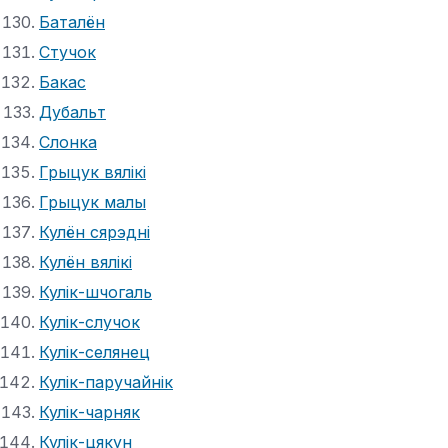
Баталён
Стучок
Бакас
Дубальт
Слонка
Грыцук вялікі
Грыцук малы
Кулён сярэдні
Кулён вялікі
Кулік-шчогаль
Кулік-случок
Кулік-селянец
Кулік-паручайнік
Кулік-чарняк
Кулік-цякун