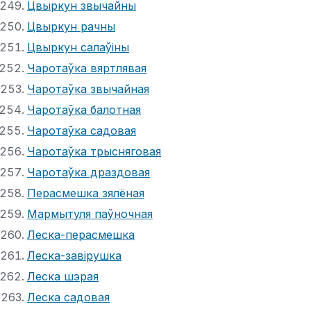
Цвыркун звычайны
Цвыркун рачны
Цвыркун салаўіны
Чаротаўка вяртлявая
Чаротаўка звычайная
Чаротаўка балотная
Чаротаўка садовая
Чаротаўка трысняговая
Чаротаўка драздовая
Перасмешка зялёная
Мармытуля паўночная
Леска-перасмешка
Леска-завірушка
Леска шэрая
Леска садовая