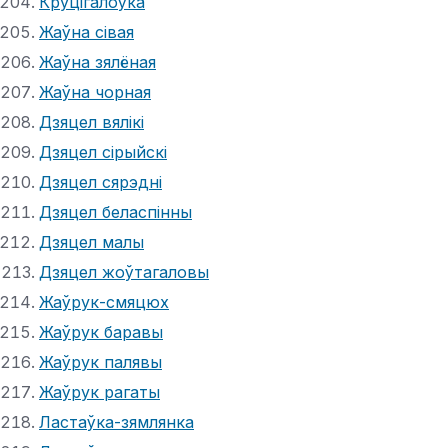
Круцігалоўка
Жаўна сівая
Жаўна зялёная
Жаўна чорная
Дзяцел вялікі
Дзяцел сірыйскі
Дзяцел сярэдні
Дзяцел беласпінны
Дзяцел малы
Дзяцел жоўтагаловы
Жаўрук-смяцюх
Жаўрук баравы
Жаўрук палявы
Жаўрук рагаты
Ластаўка-зямлянка