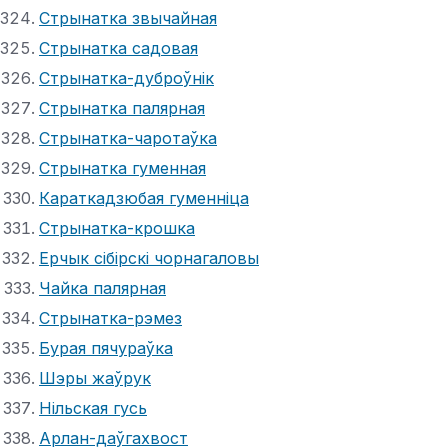
Стрынатка звычайная
Стрынатка садовая
Стрынатка-дуброўнік
Стрынатка палярная
Стрынатка-чаротаўка
Стрынатка гуменная
Караткадзюбая гуменніца
Стрынатка-крошка
Ерчык сібірскі чорнагаловы
Чайка палярная
Стрынатка-рэмез
Бурая пячураўка
Шэры жаўрук
Нільская гусь
Арлан-даўгахвост