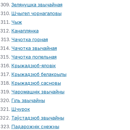
Зелянушка звычайная
Шчыгел чорнагаловы
Чыж
Канаплянка
Чачотка горная
Чачотка звычайная
Чачотка попельная
Крыжадзюб-яловік
Крыжадзюб белакрылы
Крыжадзюб сасновы
Чаромашнік звычайны
Гіль звычайны
Шчурок
Таўстадзюб звычайны
Падарожнік снежны