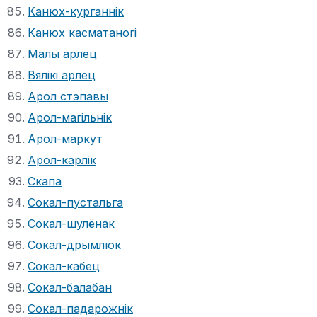
Канюх-курганнік
Канюх касматаногі
Малы арлец
Вялікі арлец
Арол стэпавы
Арол-магільнік
Арол-маркут
Арол-карлік
Скапа
Сокал-пустальга
Сокал-шулёнак
Сокал-дрымлюк
Сокал-кабец
Сокал-балабан
Сокал-падарожнік