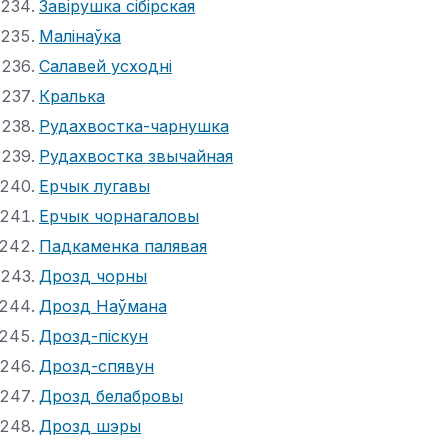
Завірушка сібірская
Малінаўка
Салавей усходні
Кралька
Рудахвостка-чарнушка
Рудахвостка звычайная
Ерчык лугавы
Ерчык чорнагаловы
Падкаменка палявая
Дрозд чорны
Дрозд Наўмана
Дрозд-піскун
Дрозд-спявун
Дрозд белабровы
Дрозд шэры