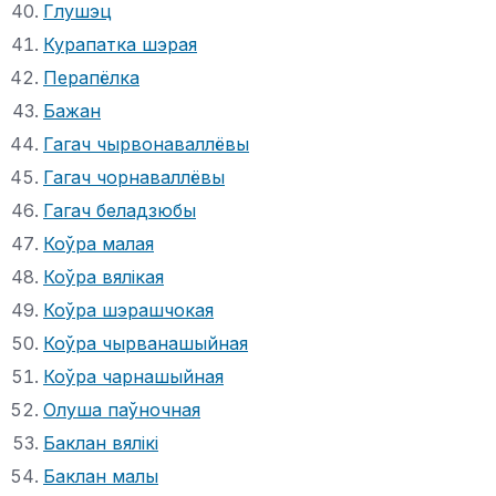
Глушэц
Курапатка шэрая
Перапёлка
Бажан
Гагач чырвонаваллёвы
Гагач чорнаваллёвы
Гагач беладзюбы
Коўра малая
Коўра вялікая
Коўра шэрашчокая
Коўра чырванашыйная
Коўра чарнашыйная
Олуша паўночная
Баклан вялікі
Баклан малы