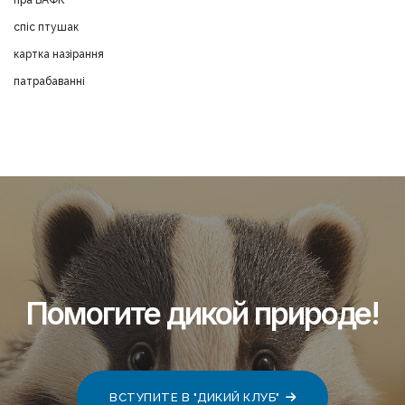
пра БАФК
спіс птушак
картка назірання
патрабаванні
Помогите дикой природе!
ВСТУПИТЕ В "ДИКИЙ КЛУБ"