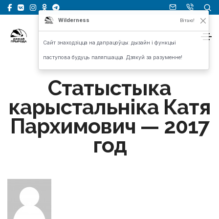
Wilderness
Вітаю!
Сайт знаходзіцца на дапрацоўцы: дызайн і функцыі
паступова будуць паляпшацца. Дзякуй за разуменне!
Статыстыка
карыстальніка Катя
Пархимович — 2017
год