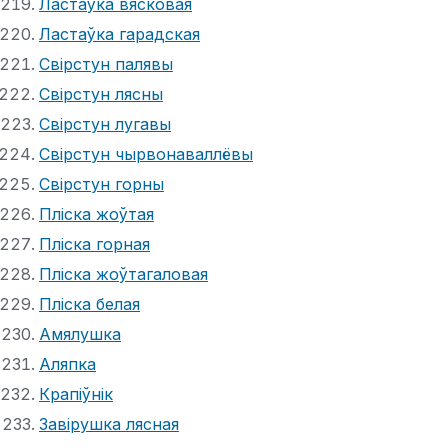
Ластаўка вясковая
Ластаўка гарадская
Свірстун палявы
Свірстун лясны
Свірстун лугавы
Свірстун чырвонаваллёвы
Свірстун горны
Пліска жоўтая
Пліска горная
Пліска жоўтагаловая
Пліска белая
Амялушка
Аляпка
Крапіўнік
Завірушка лясная