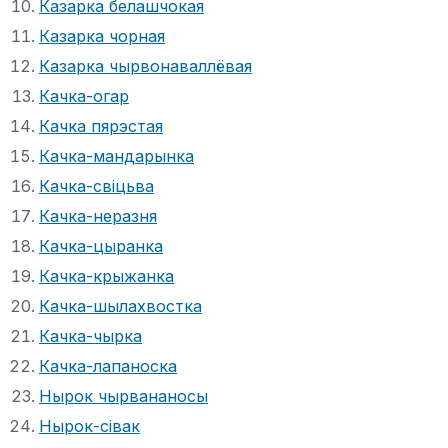
Казарка белашчокая
Казарка чорная
Казарка чырвонаваллёвая
Качка-огар
Качка пярэстая
Качка-мандарынка
Качка-свіцьва
Качка-неразня
Качка-цыранка
Качка-крыжанка
Качка-шылахвостка
Качка-чырка
Качка-лапаноска
Нырок чырвананосы
Нырок-сівак