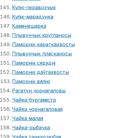
Кулік-перавозчык
Кулік-марадунка
Каменешарка
Плывунчык кругланосы
Паморнік караткахвосты
Плывунчык пласканосы
Паморнік сярэдні
Паморнік даўгахвосты
Паморнік вялікі
Рагатун чорнагаловы
Чайка-бургамістр
Чайка чорнагаловая
Чайка малая
Чайка-рыбачка
Чайка танкадзюбая