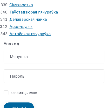
Сіняхвостка
Таўстадзюбая пячураўка
Дэлавэрская чайка
Арол-шуляк
Алтайская пячураўка
Уваход
запомніць мяне