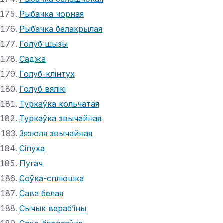
Рыбачка чорная
Рыбачка белакрылая
Голуб шызы
Саджа
Голуб-клінтух
Голуб вялікі
Туркаўка кольчатая
Туркаўка звычайная
Зязюля звычайная
Сіпуха
Пугач
Соўка-сплюшка
Сава белая
Сычык вераб’іны
Сава-бярозаўка