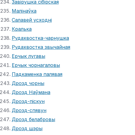
Завірушка сібірская
Малінаўка
Салавей усходні
Кралька
Рудахвостка-чарнушка
Рудахвостка звычайная
Ерчык лугавы
Ерчык чорнагаловы
Падкаменка палявая
Дрозд чорны
Дрозд Наўмана
Дрозд-піскун
Дрозд-спявун
Дрозд белабровы
Дрозд шэры