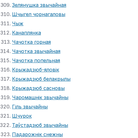
Зелянушка звычайная
Шчыгел чорнагаловы
Чыж
Канаплянка
Чачотка горная
Чачотка звычайная
Чачотка попельная
Крыжадзюб-яловік
Крыжадзюб белакрылы
Крыжадзюб сасновы
Чаромашнік звычайны
Гіль звычайны
Шчурок
Таўстадзюб звычайны
Падарожнік снежны