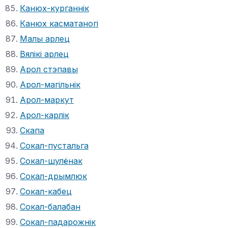
Канюх-курганнік
Канюх касматаногі
Малы арлец
Вялікі арлец
Арол стэпавы
Арол-магільнік
Арол-маркут
Арол-карлік
Скапа
Сокал-пустальга
Сокал-шулёнак
Сокал-дрымлюк
Сокал-кабец
Сокал-балабан
Сокал-падарожнік