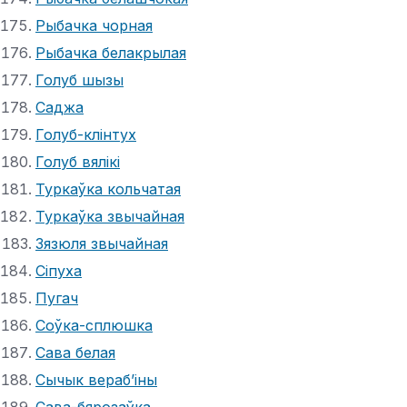
Рыбачка чорная
Рыбачка белакрылая
Голуб шызы
Саджа
Голуб-клінтух
Голуб вялікі
Туркаўка кольчатая
Туркаўка звычайная
Зязюля звычайная
Сіпуха
Пугач
Соўка-сплюшка
Сава белая
Сычык вераб’іны
Сава-бярозаўка