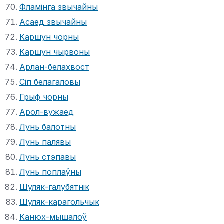
Фламінга звычайны
Асаед звычайны
Каршун чорны
Каршун чырвоны
Арлан-белахвост
Сіп белагаловы
Грыф чорны
Арол-вужаед
Лунь балотны
Лунь палявы
Лунь стэпавы
Лунь поплаўны
Шуляк-галубятнік
Шуляк-карагольчык
Канюх-мышалоў