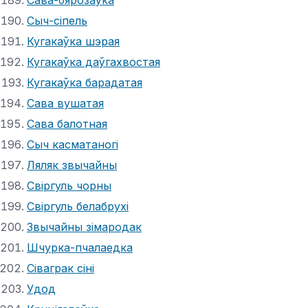
Сыч-сіпель
Кугакаўка шэрая
Кугакаўка даўгахвостая
Кугакаўка барадатая
Сава вушатая
Сава балотная
Сыч касматаногі
Ляляк звычайны
Свіргуль чорны
Свіргуль белабрухі
Звычайны зімародак
Шчурка-пчалаедка
Сіваграк сіні
Удод