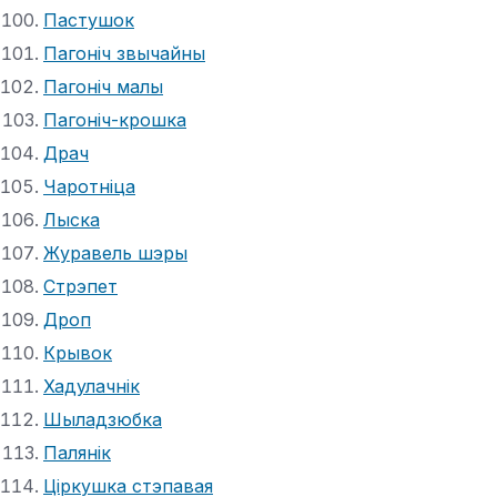
Пастушок
Пагоніч звычайны
Пагоніч малы
Пагоніч-крошка
Драч
Чаротніца
Лыска
Журавель шэры
Стрэпет
Дроп
Крывок
Хадулачнік
Шыладзюбка
Палянік
Ціркушка стэпавая