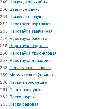
Цвыркун звычайны
Цвыркун рачны
Цвыркун салаўіны
Чаротаўка вяртлявая
Чаротаўка звычайная
Чаротаўка балотная
Чаротаўка садовая
Чаротаўка трысняговая
Чаротаўка драздовая
Перасмешка зялёная
Мармытуля паўночная
Леска-перасмешка
Леска-завірушка
Леска шэрая
Леска садовая