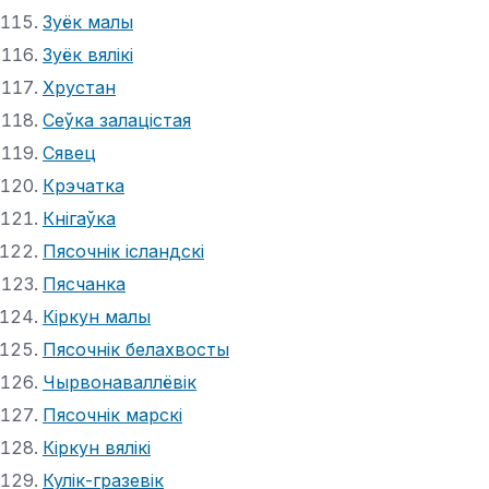
Зуёк малы
Зуёк вялікі
Хрустан
Сеўка залацістая
Сявец
Крэчатка
Кнігаўка
Пясочнік ісландскі
Пясчанка
Кіркун малы
Пясочнік белахвосты
Чырвонаваллёвік
Пясочнік марскі
Кіркун вялікі
Кулік-гразевік