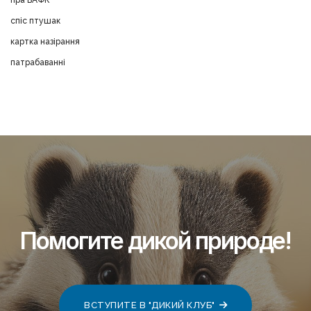
пра БАФК
спіс птушак
картка назірання
патрабаванні
Помогите дикой природе!
ВСТУПИТЕ В "ДИКИЙ КЛУБ"