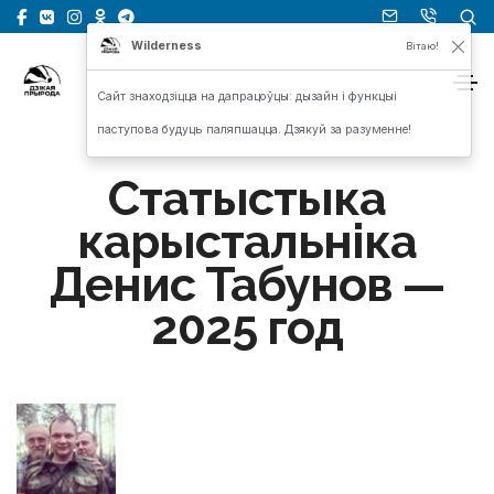
Wilderness
Вітаю!
Сайт знаходзіцца на дапрацоўцы: дызайн і функцыі
паступова будуць паляпшацца. Дзякуй за разуменне!
Статыстыка
карыстальніка
Денис Табунов —
2025 год