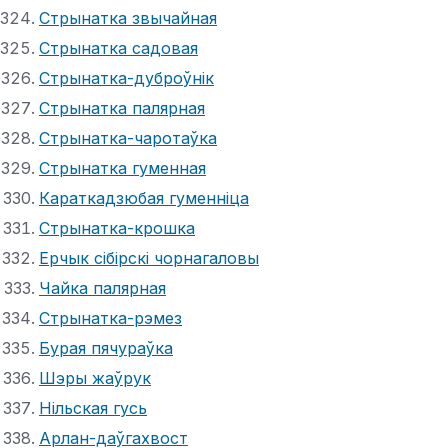
Стрынатка звычайная
Стрынатка садовая
Стрынатка-дуброўнік
Стрынатка палярная
Стрынатка-чаротаўка
Стрынатка гуменная
Караткадзюбая гуменніца
Стрынатка-крошка
Ерчык сібірскі чорнагаловы
Чайка палярная
Стрынатка-рэмез
Бурая пячураўка
Шэры жаўрук
Нільская гусь
Арлан-даўгахвост