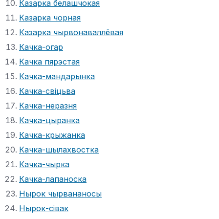
Казарка белашчокая
Казарка чорная
Казарка чырвонаваллёвая
Качка-огар
Качка пярэстая
Качка-мандарынка
Качка-свіцьва
Качка-неразня
Качка-цыранка
Качка-крыжанка
Качка-шылахвостка
Качка-чырка
Качка-лапаноска
Нырок чырвананосы
Нырок-сівак