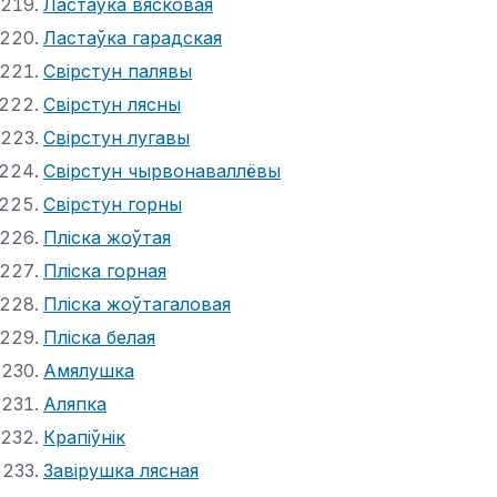
Ластаўка вясковая
Ластаўка гарадская
Свірстун палявы
Свірстун лясны
Свірстун лугавы
Свірстун чырвонаваллёвы
Свірстун горны
Пліска жоўтая
Пліска горная
Пліска жоўтагаловая
Пліска белая
Амялушка
Аляпка
Крапіўнік
Завірушка лясная