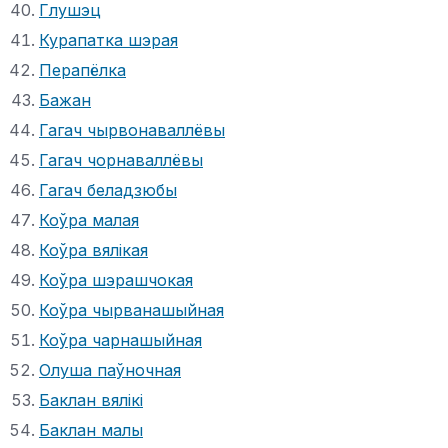
Глушэц
Курапатка шэрая
Перапёлка
Бажан
Гагач чырвонаваллёвы
Гагач чорнаваллёвы
Гагач беладзюбы
Коўра малая
Коўра вялікая
Коўра шэрашчокая
Коўра чырванашыйная
Коўра чарнашыйная
Олуша паўночная
Баклан вялікі
Баклан малы