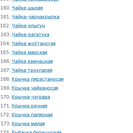
Чайка шызая
Чайка-чарнакрылка
Чайка-клыгун
Чайка-рагатуха
Чайка жоўтаногая
Чайка марская
Чайка камчацкая
Чайка трохпалая
Крычка пярэстаносая
Крычка чайканосая
Крычка-чэграва
Крычка рачная
Крычка палярная
Крычка малая
Рыбачка белашчокая