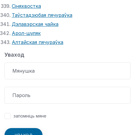
Сіняхвостка
Таўстадзюбая пячураўка
Дэлавэрская чайка
Арол-шуляк
Алтайская пячураўка
Уваход
запомніць мяне