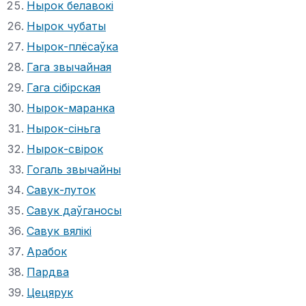
Нырок белавокі
Нырок чубаты
Нырок-плёсаўка
Гага звычайная
Гага сібірская
Нырок-маранка
Нырок-сіньга
Нырок-свірок
Гогаль звычайны
Савук-луток
Савук даўганосы
Савук вялікі
Арабок
Пардва
Цецярук