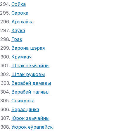
Сойка
Сарока
Арэхаўка
Каўка
Грак
Варона шэрая
Крумкач
Шпак звычайны
Шпак ружовы
Верабей дамавы
Верабей палявы
Сняжурка
Берасцянка
Юрок звычайны
Уюрок еўрапейскі