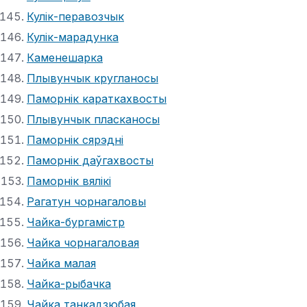
Кулік-перавозчык
Кулік-марадунка
Каменешарка
Плывунчык кругланосы
Паморнік караткахвосты
Плывунчык пласканосы
Паморнік сярэдні
Паморнік даўгахвосты
Паморнік вялікі
Рагатун чорнагаловы
Чайка-бургамістр
Чайка чорнагаловая
Чайка малая
Чайка-рыбачка
Чайка танкадзюбая