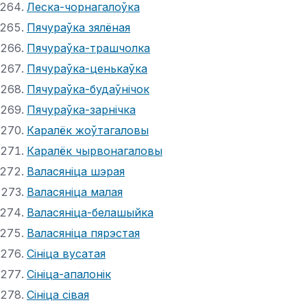
Леска-чорнагалоўка
Пячураўка зялёная
Пячураўка-трашчолка
Пячураўка-ценькаўка
Пячураўка-будаўнічок
Пячураўка-зарнічка
Каралёк жоўтагаловы
Каралёк чырвонагаловы
Валасяніца шэрая
Валасяніца малая
Валасяніца-белашыйка
Валасяніца пярэстая
Сініца вусатая
Сініца-апалонік
Сініца сівая