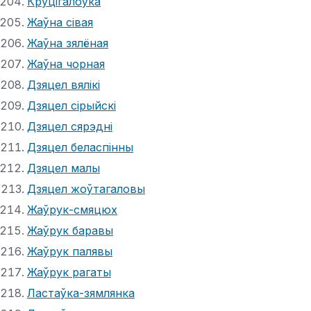
Круцігалоўка
Жаўна сівая
Жаўна зялёная
Жаўна чорная
Дзяцел вялікі
Дзяцел сірыйскі
Дзяцел сярэдні
Дзяцел беласпінны
Дзяцел малы
Дзяцел жоўтагаловы
Жаўрук-смяцюх
Жаўрук баравы
Жаўрук палявы
Жаўрук рагаты
Ластаўка-зямлянка