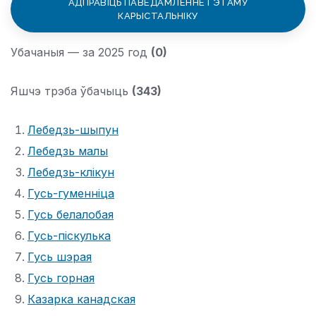
АДПРАВІЦЬ ПАВЕДАМЛЕННЕ ГЭТАМУ
КАРЫСТАЛЬНІКУ
Убачаныя — за 2025 год
(0)
Яшчэ трэба ўбачыць
(343)
Лебедзь-шыпун
Лебедзь малы
Лебедзь-клікун
Гусь-гуменніца
Гусь белалобая
Гусь-піскулька
Гусь шэрая
Гусь горная
Казарка канадская