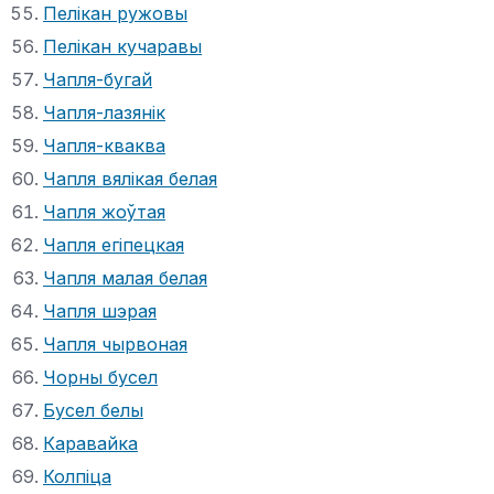
Пелікан ружовы
Пелікан кучаравы
Чапля-бугай
Чапля-лазянік
Чапля-кваква
Чапля вялікая белая
Чапля жоўтая
Чапля егіпецкая
Чапля малая белая
Чапля шэрая
Чапля чырвоная
Чорны бусел
Бусел белы
Каравайка
Колпіца