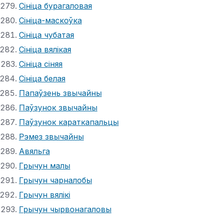
Сініца бурагаловая
Сініца-маскоўка
Сініца чубатая
Сініца вялікая
Сініца сіняя
Сініца белая
Папаўзень звычайны
Паўзунок звычайны
Паўзунок караткапальцы
Рэмез звычайны
Авяльга
Грычун малы
Грычун чарналобы
Грычун вялікі
Грычун чырвонагаловы