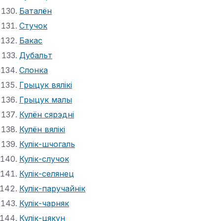
Баталён
Стучок
Бакас
Дубальт
Слонка
Грыцук вялікі
Грыцук малы
Кулён сярэдні
Кулён вялікі
Кулік-шчогаль
Кулік-случок
Кулік-селянец
Кулік-паручайнік
Кулік-чарняк
Кулік-цякун